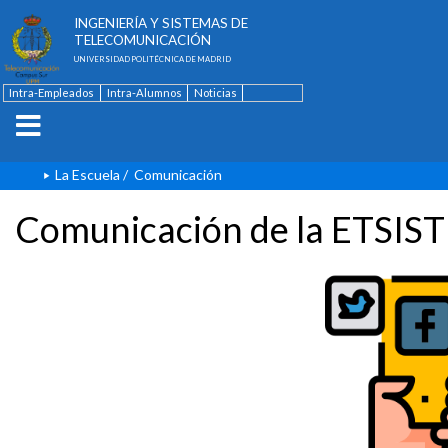
ESCUELA TÉCNICA SUPERIOR DE
INGENIERÍA Y SISTEMAS DE
TELECOMUNICACIÓN
UNIVERSIDAD POLITÉCNICA DE MADRID
Intra-Empleados
Intra-Alumnos
Noticias
Contacto
English
La Escuela
/
Comunicación
Comunicación de la ETSIST