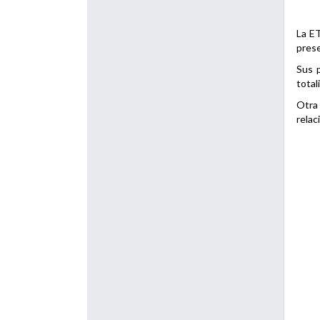
La ET
prese
Sus p
total
Otra 
relac