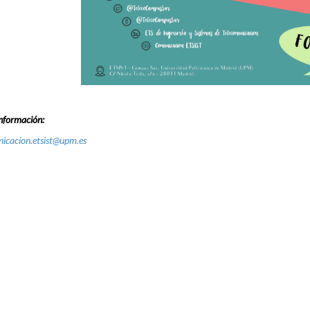
nformación:
icacion.etsist@upm.es