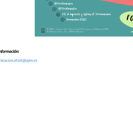
nformación:
icacion.etsist@upm.es