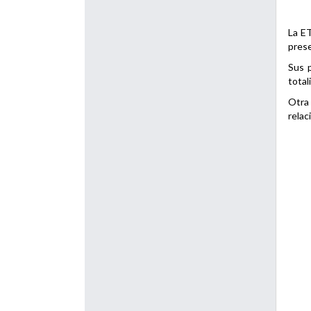
La ET
prese
Sus p
total
Otra 
relac