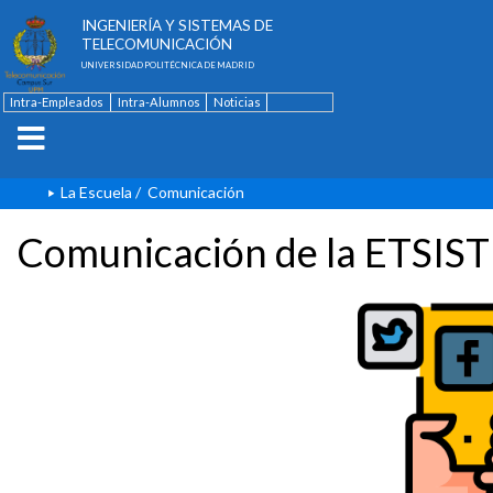
ESCUELA TÉCNICA SUPERIOR DE
INGENIERÍA Y SISTEMAS DE
TELECOMUNICACIÓN
UNIVERSIDAD POLITÉCNICA DE MADRID
Intra-Empleados
Intra-Alumnos
Noticias
Contacto
English
La Escuela
/
Comunicación
Comunicación de la ETSIST