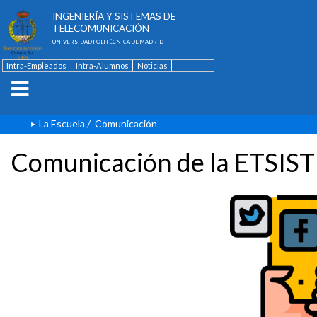
ESCUELA TÉCNICA SUPERIOR DE
INGENIERÍA Y SISTEMAS DE
TELECOMUNICACIÓN
UNIVERSIDAD POLITÉCNICA DE MADRID
Intra-Empleados
Intra-Alumnos
Noticias
Contacto
English
La Escuela
/
Comunicación
Comunicación de la ETSIST