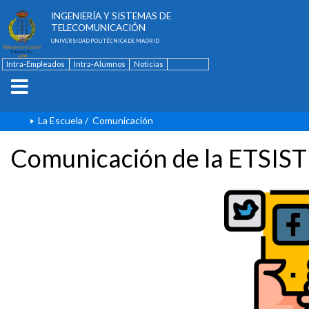
ESCUELA TÉCNICA SUPERIOR DE
INGENIERÍA Y SISTEMAS DE
TELECOMUNICACIÓN
UNIVERSIDAD POLITÉCNICA DE MADRID
Intra-Empleados
Intra-Alumnos
Noticias
Contacto
English
La Escuela
/
Comunicación
Comunicación de la ETSIST