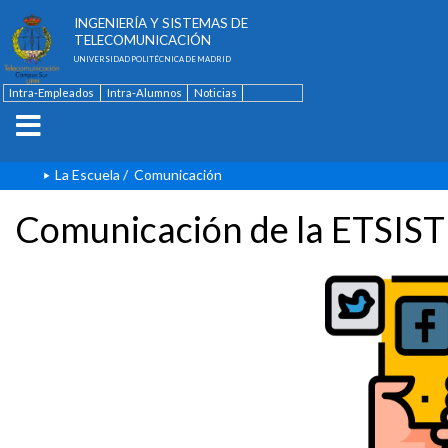
ESCUELA TÉCNICA SUPERIOR DE
INGENIERÍA Y SISTEMAS DE
TELECOMUNICACIÓN
UNIVERSIDAD POLITÉCNICA DE MADRID
Intra-Empleados
Intra-Alumnos
Noticias
Contacto
English
La Escuela
/
Comunicación
Comunicación de la ETSIST