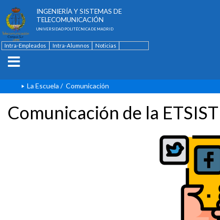
ESCUELA TÉCNICA SUPERIOR DE
INGENIERÍA Y SISTEMAS DE
TELECOMUNICACIÓN
UNIVERSIDAD POLITÉCNICA DE MADRID
Intra-Empleados
Intra-Alumnos
Noticias
Contacto
English
La Escuela
/
Comunicación
Comunicación de la ETSIST