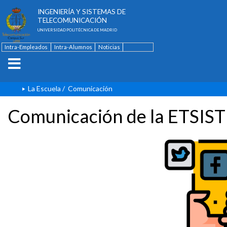
ESCUELA TÉCNICA SUPERIOR DE
INGENIERÍA Y SISTEMAS DE
TELECOMUNICACIÓN
UNIVERSIDAD POLITÉCNICA DE MADRID
Intra-Empleados
Intra-Alumnos
Noticias
Contacto
English
La Escuela
/
Comunicación
Comunicación de la ETSIST