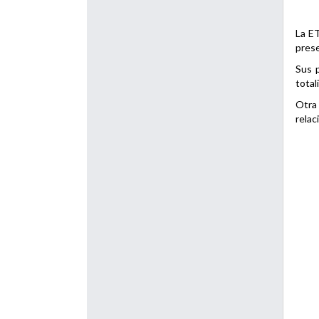
La ET
prese
Sus p
total
Otra 
relac