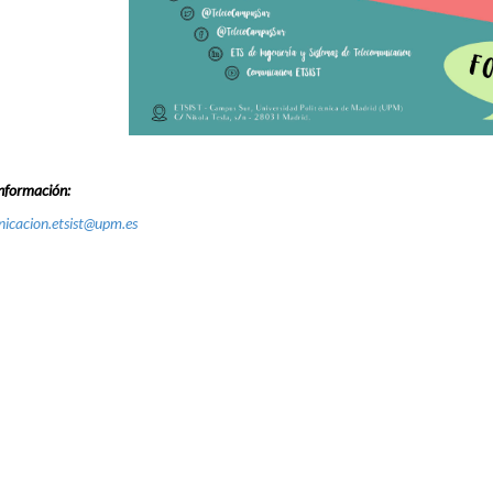
nformación:
icacion.etsist@upm.es