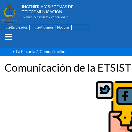
ESCUELA TÉCNICA SUPERIOR DE
INGENIERÍA Y SISTEMAS DE
TELECOMUNICACIÓN
UNIVERSIDAD POLITÉCNICA DE MADRID
Intra-Empleados
Intra-Alumnos
Noticias
Contacto
English
La Escuela
/
Comunicación
Comunicación de la ETSIST