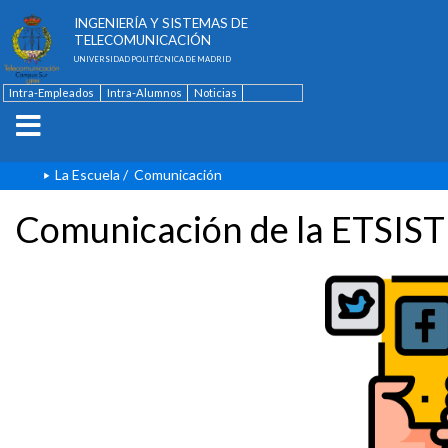
ESCUELA TÉCNICA SUPERIOR DE
INGENIERÍA Y SISTEMAS DE
TELECOMUNICACIÓN
UNIVERSIDAD POLITÉCNICA DE MADRID
Intra-Empleados
Intra-Alumnos
Noticias
Contacto
English
La Escuela
/
Comunicación
Comunicación de la ETSIST