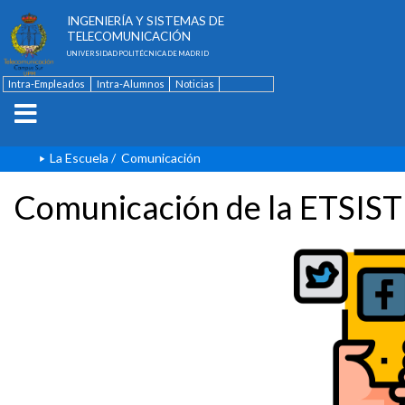
ESCUELA TÉCNICA SUPERIOR DE
INGENIERÍA Y SISTEMAS DE
TELECOMUNICACIÓN
UNIVERSIDAD POLITÉCNICA DE MADRID
Intra-Empleados
Intra-Alumnos
Noticias
Contacto
English
La Escuela
/
Comunicación
Comunicación de la ETSIST