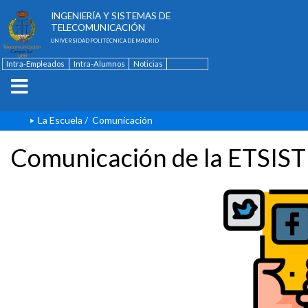
ESCUELA TÉCNICA SUPERIOR DE
INGENIERÍA Y SISTEMAS DE
TELECOMUNICACIÓN
UNIVERSIDAD POLITÉCNICA DE MADRID
Intra-Empleados
Intra-Alumnos
Noticias
Contacto
English
La Escuela
/
Comunicación
Comunicación de la ETSIST