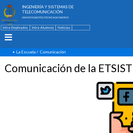
ESCUELA TÉCNICA SUPERIOR DE
INGENIERÍA Y SISTEMAS DE
TELECOMUNICACIÓN
UNIVERSIDAD POLITÉCNICA DE MADRID
Intra-Empleados
Intra-Alumnos
Noticias
Contacto
English
La Escuela
/
Comunicación
Comunicación de la ETSIST