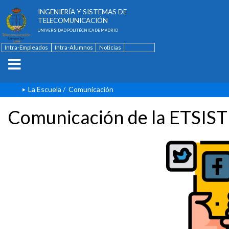
ESCUELA TÉCNICA SUPERIOR DE
INGENIERÍA Y SISTEMAS DE
TELECOMUNICACIÓN
UNIVERSIDAD POLITÉCNICA DE MADRID
Intra-Empleados
Intra-Alumnos
Noticias
Contacto
English
La Escuela
/
Comunicación
Comunicación de la ETSIST