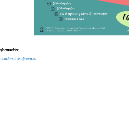
nformación:
icacion.etsist@upm.es