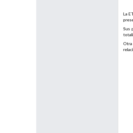
La ET
prese
Sus p
total
Otra 
relac