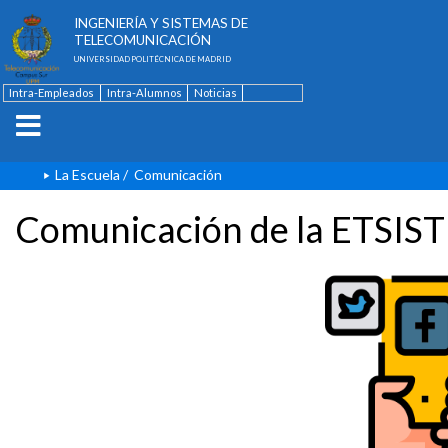
ESCUELA TÉCNICA SUPERIOR DE
INGENIERÍA Y SISTEMAS DE
TELECOMUNICACIÓN
UNIVERSIDAD POLITÉCNICA DE MADRID
Intra-Empleados
Intra-Alumnos
Noticias
Contacto
English
La Escuela
/
Comunicación
Comunicación de la ETSIST