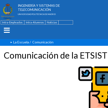
ESCUELA TÉCNICA SUPERIOR DE
INGENIERÍA Y SISTEMAS DE
TELECOMUNICACIÓN
UNIVERSIDAD POLITÉCNICA DE MADRID
Intra-Empleados
Intra-Alumnos
Noticias
Contacto
English
La Escuela
/
Comunicación
Comunicación de la ETSIST