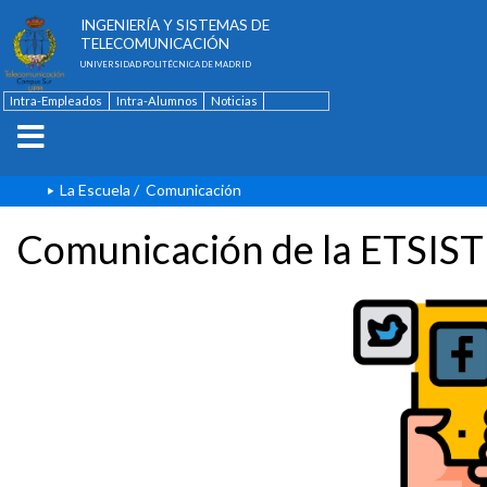
ESCUELA TÉCNICA SUPERIOR DE
INGENIERÍA Y SISTEMAS DE
TELECOMUNICACIÓN
UNIVERSIDAD POLITÉCNICA DE MADRID
Intra-Empleados
Intra-Alumnos
Noticias
Contacto
English
La Escuela
/
Comunicación
Comunicación de la ETSIST