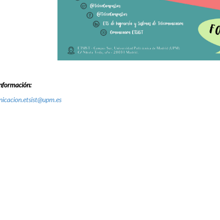
nformación:
icacion.etsist@upm.es