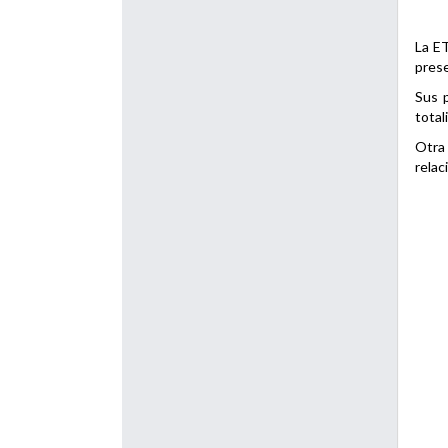
La ET
prese
Sus p
total
Otra 
relac