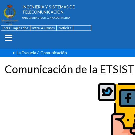
ESCUELA TÉCNICA SUPERIOR DE
INGENIERÍA Y SISTEMAS DE
TELECOMUNICACIÓN
UNIVERSIDAD POLITÉCNICA DE MADRID
Intra-Empleados
Intra-Alumnos
Noticias
Contacto
English
La Escuela
/
Comunicación
Comunicación de la ETSIST