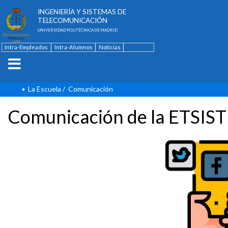
ESCUELA TÉCNICA SUPERIOR DE
INGENIERÍA Y SISTEMAS DE
TELECOMUNICACIÓN
UNIVERSIDAD POLITÉCNICA DE MADRID
Intra-Empleados
Intra-Alumnos
Noticias
Contacto
English
La Escuela
/
Comunicación
Comunicación de la ETSIST