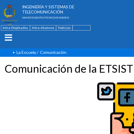
ESCUELA TÉCNICA SUPERIOR DE
INGENIERÍA Y SISTEMAS DE
TELECOMUNICACIÓN
UNIVERSIDAD POLITÉCNICA DE MADRID
Intra-Empleados
Intra-Alumnos
Noticias
Contacto
English
La Escuela
/
Comunicación
Comunicación de la ETSIST