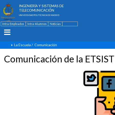
ESCUELA TÉCNICA SUPERIOR DE
INGENIERÍA Y SISTEMAS DE
TELECOMUNICACIÓN
UNIVERSIDAD POLITÉCNICA DE MADRID
Intra-Empleados
Intra-Alumnos
Noticias
Contacto
English
La Escuela
/
Comunicación
Comunicación de la ETSIST