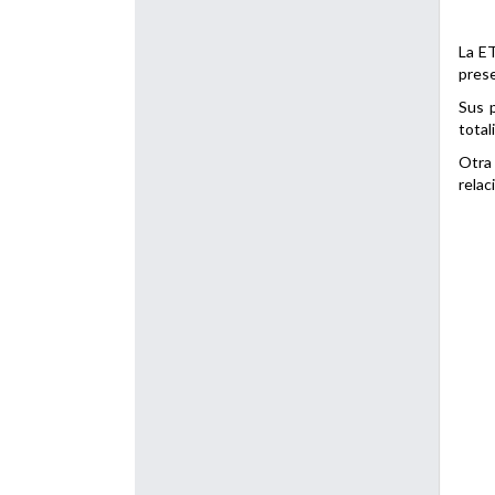
La ET
prese
Sus p
total
Otra 
relac