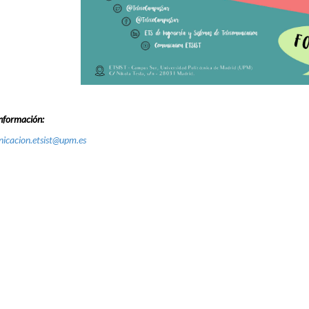
nformación:
icacion.etsist@upm.es