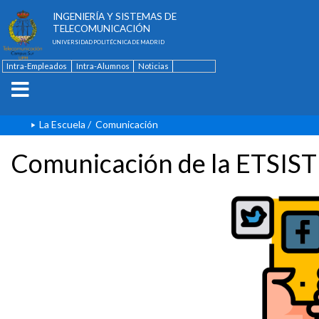
ESCUELA TÉCNICA SUPERIOR DE
INGENIERÍA Y SISTEMAS DE
TELECOMUNICACIÓN
UNIVERSIDAD POLITÉCNICA DE MADRID
Intra-Empleados
Intra-Alumnos
Noticias
Contacto
English
La Escuela
/
Comunicación
Comunicación de la ETSIST