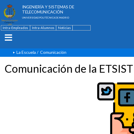
ESCUELA TÉCNICA SUPERIOR DE
INGENIERÍA Y SISTEMAS DE
TELECOMUNICACIÓN
UNIVERSIDAD POLITÉCNICA DE MADRID
Intra-Empleados
Intra-Alumnos
Noticias
Contacto
English
La Escuela
/
Comunicación
Comunicación de la ETSIST