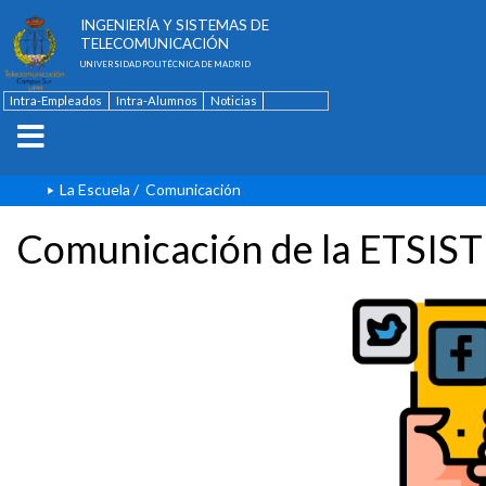
ESCUELA TÉCNICA SUPERIOR DE
INGENIERÍA Y SISTEMAS DE
TELECOMUNICACIÓN
UNIVERSIDAD POLITÉCNICA DE MADRID
Intra-Empleados
Intra-Alumnos
Noticias
Contacto
English
La Escuela
/
Comunicación
Comunicación de la ETSIST