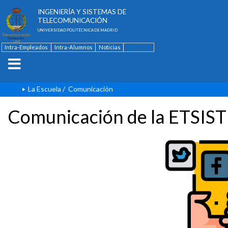
ESCUELA TÉCNICA SUPERIOR DE
INGENIERÍA Y SISTEMAS DE
TELECOMUNICACIÓN
UNIVERSIDAD POLITÉCNICA DE MADRID
Intra-Empleados
Intra-Alumnos
Noticias
Contacto
English
La Escuela
/
Comunicación
Comunicación de la ETSIST