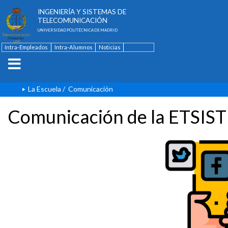
ESCUELA TÉCNICA SUPERIOR DE
INGENIERÍA Y SISTEMAS DE
TELECOMUNICACIÓN
UNIVERSIDAD POLITÉCNICA DE MADRID
Intra-Empleados
Intra-Alumnos
Noticias
Contacto
English
La Escuela
/
Comunicación
Comunicación de la ETSIST