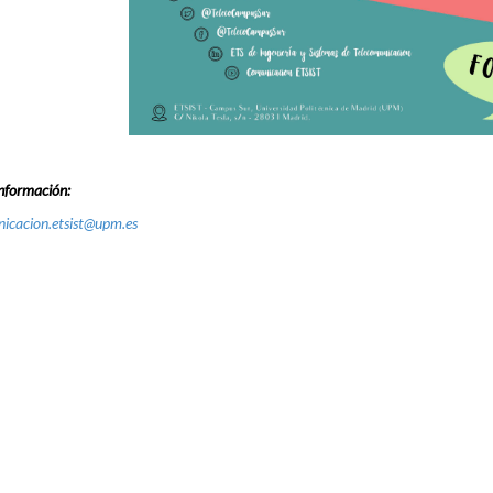
nformación:
icacion.etsist@upm.es