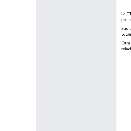
La ET
prese
Sus p
total
Otra 
relac