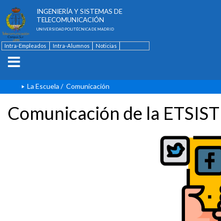
ESCUELA TÉCNICA SUPERIOR DE
INGENIERÍA Y SISTEMAS DE
TELECOMUNICACIÓN
UNIVERSIDAD POLITÉCNICA DE MADRID
Intra-Empleados
Intra-Alumnos
Noticias
Contacto
English
La Escuela
/
Comunicación
Comunicación de la ETSIST