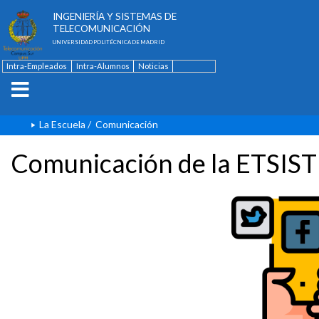
ESCUELA TÉCNICA SUPERIOR DE
INGENIERÍA Y SISTEMAS DE
TELECOMUNICACIÓN
UNIVERSIDAD POLITÉCNICA DE MADRID
Intra-Empleados
Intra-Alumnos
Noticias
Contacto
English
La Escuela
/
Comunicación
Comunicación de la ETSIST