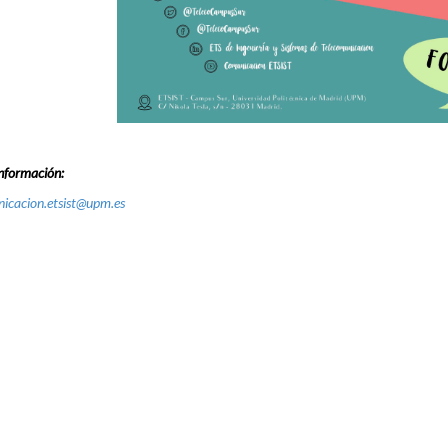
nformación:
icacion.etsist@upm.es