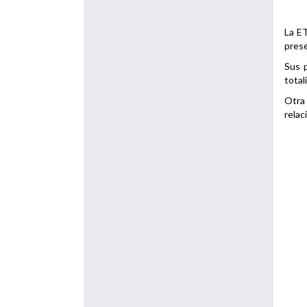
La ET
prese
Sus p
total
Otra 
relac