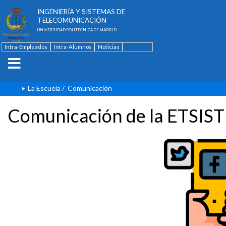
ESCUELA TÉCNICA SUPERIOR DE
INGENIERÍA Y SISTEMAS DE
TELECOMUNICACIÓN
UNIVERSIDAD POLITÉCNICA DE MADRID
Intra-Empleados
Intra-Alumnos
Noticias
Contacto
English
La Escuela
/
Comunicación
Comunicación de la ETSIST