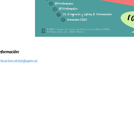
nformación:
icacion.etsist@upm.es