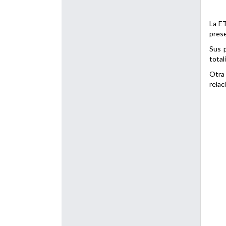
La ET
prese
Sus p
total
Otra 
relac