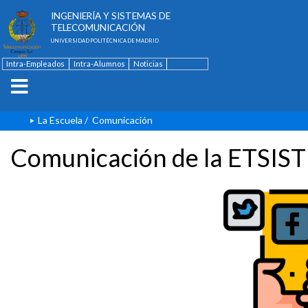
ESCUELA TÉCNICA SUPERIOR DE
INGENIERÍA Y SISTEMAS DE
TELECOMUNICACIÓN
UNIVERSIDAD POLITÉCNICA DE MADRID
Intra-Empleados
Intra-Alumnos
Noticias
Contacto
English
La Escuela
/
Comunicación
Comunicación de la ETSIST