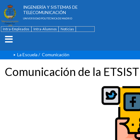
ESCUELA TÉCNICA SUPERIOR DE
INGENIERÍA Y SISTEMAS DE
TELECOMUNICACIÓN
UNIVERSIDAD POLITÉCNICA DE MADRID
Intra-Empleados
Intra-Alumnos
Noticias
Contacto
English
La Escuela
/
Comunicación
Comunicación de la ETSIST