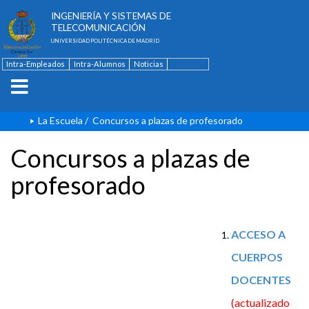
ESCUELA TÉCNICA SUPERIOR DE
INGENIERÍA Y SISTEMAS DE
TELECOMUNICACIÓN
UNIVERSIDAD POLITÉCNICA DE MADRID
Intra-Empleados
Intra-Alumnos
Noticias
Contacto
English
La Escuela
/
Concursos a plazas de profesorado
Concursos a plazas de
profesorado
ACCESO A
CUERPOS
DOCENTES
(actualizado