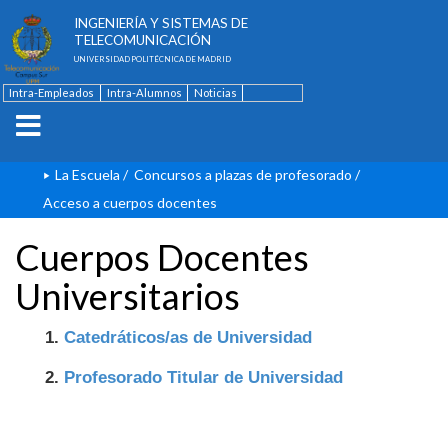
ESCUELA TÉCNICA SUPERIOR DE
INGENIERÍA Y SISTEMAS DE
TELECOMUNICACIÓN
UNIVERSIDAD POLITÉCNICA DE MADRID
Intra-Empleados
Intra-Alumnos
Noticias
Contacto
English
La Escuela
/
Concursos a plazas de profesorado
/
Acceso a cuerpos docentes
Cuerpos Docentes
Universitarios
1.
Catedráticos/as de Universidad
2.
Profesorado Titular de Universidad