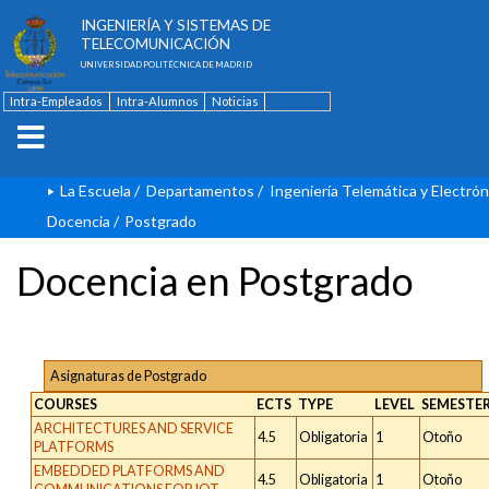
ESCUELA TÉCNICA SUPERIOR DE
INGENIERÍA Y SISTEMAS DE
TELECOMUNICACIÓN
UNIVERSIDAD POLITÉCNICA DE MADRID
Intra-Empleados
Intra-Alumnos
Noticias
Contacto
English
La Escuela
/
Departamentos
/
Ingeniería Telemática y Electrón
Docencia
/
Postgrado
Docencia en Postgrado
Asignaturas de Postgrado
COURSES
ECTS
TYPE
LEVEL
SEMESTE
ARCHITECTURES AND SERVICE
4.5
Obligatoria
1
Otoño
PLATFORMS
EMBEDDED PLATFORMS AND
4.5
Obligatoria
1
Otoño