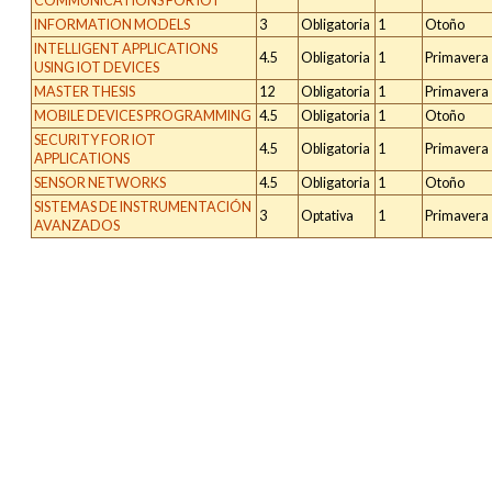
COMMUNICATIONS FOR IOT
INFORMATION MODELS
3
Obligatoria
1
Otoño
INTELLIGENT APPLICATIONS
4.5
Obligatoria
1
Primavera
USING IOT DEVICES
MASTER THESIS
12
Obligatoria
1
Primavera
MOBILE DEVICES PROGRAMMING
4.5
Obligatoria
1
Otoño
SECURITY FOR IOT
4.5
Obligatoria
1
Primavera
APPLICATIONS
SENSOR NETWORKS
4.5
Obligatoria
1
Otoño
SISTEMAS DE INSTRUMENTACIÓN
3
Optativa
1
Primavera
AVANZADOS