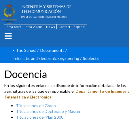
ESCUELA TÉCNICA SUPERIOR DE
INGENIERÍA Y SISTEMAS DE
TELECOMUNICACIÓN
UNIVERSIDAD POLITÉCNICA DE MADRID
Intra-Staff
Intra-Alums
News
Contact
Español
The School
/
Departments
/
Telematic and Electronic Engineering
/
Subjects
Docencia
En los siguientes enlaces se dispone de información detallada de las
asignaturas de las que es reponsable el
Departamento de Ingenierí
Telemática y Electrónica
:
Titulaciones de Grado
Titulaciones de Doctorado y Máster
Titulaciones del Plan 2000