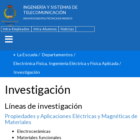
ESCUELA TÉCNICA SUPERIOR DE
INGENIERÍA Y SISTEMAS DE
TELECOMUNICACIÓN
UNIVERSIDAD POLITÉCNICA DE MADRID
Intra-Empleados
Intra-Alumnos
Noticias
Contacto
English
La Escuela
/
Departamentos
/
Electrónica Física, Ingeniería Eléctrica y Física Aplicada
/
Investigación
Investigación
Líneas de investigación
Propiedades y Aplicaciones Eléctricas y Magnéticas de
Materiales
Electrocerámicas
Materiales funcionales