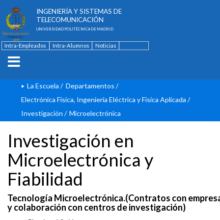
ESCUELA TÉCNICA SUPERIOR DE
INGENIERÍA Y SISTEMAS DE
TELECOMUNICACIÓN
UNIVERSIDAD POLITÉCNICA DE MADRID
Intra-Empleados
Intra-Alumnos
Noticias
Contacto
English
La Escuela
/
Departamentos
/
Electrónica Física, Ingeniería Eléctrica y Física Aplicada
/
Investigación
/
Microelectrónica
Investigación en
Microelectrónica y
Fiabilidad
Tecnología Microelectrónica.(Contratos con empres
y colaboración con centros de investigación)