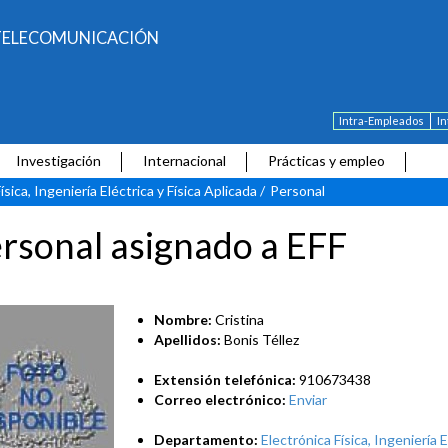
E TELECOMUNICACIÓN
Intra-Empleados
I
Investigación
Internacional
Prácticas y empleo
ísica, Ingeniería Eléctrica y Física Aplicada
/
Personal
rsonal asignado a EFF
Nombre:
Cristina
Apellidos:
Bonis Téllez
Extensión telefónica:
910673438
Correo electrónico:
Enviar
Departamento:
Electrónica Física, Ingeniería E