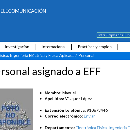
E TELECOMUNICACIÓN
Intra-Empleados
I
Investigación
Internacional
Prácticas y empleo
ísica, Ingeniería Eléctrica y Física Aplicada
/
Personal
rsonal asignado a EFF
Nombre:
Manuel
Apellidos:
Vázquez López
Extensión telefónica:
910673446
Correo electrónico:
Enviar
Departamento:
Electrónica Física, Ingeniería E