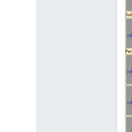
Su
Per