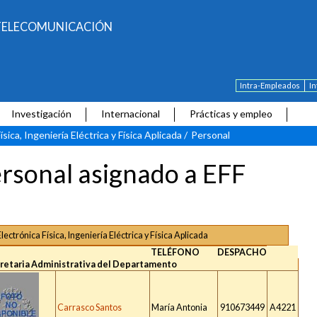
E TELECOMUNICACIÓN
Intra-Empleados
I
Investigación
Internacional
Prácticas y empleo
ísica, Ingeniería Eléctrica y Física Aplicada
/
Personal
rsonal asignado a EFF
Electrónica Física, Ingeniería Eléctrica y Física Aplicada
TELÉFONO
DESPACHO
retaria Administrativa del Departamento
Carrasco Santos
María Antonia
910673449
A4221