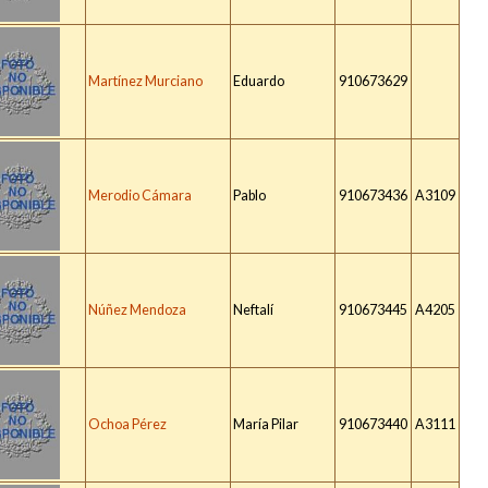
Martínez Murciano
Eduardo
910673629
Merodio Cámara
Pablo
910673436
A3109
Núñez Mendoza
Neftalí
910673445
A4205
Ochoa Pérez
María Pilar
910673440
A3111