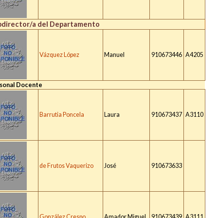
bdirector/a del Departamento
Vázquez López
Manuel
910673446
A4205
sonal Docente
Barrutia Poncela
Laura
910673437
A3110
de Frutos Vaquerizo
José
910673633
González Crespo
Amador Miguel
910673439
A3111