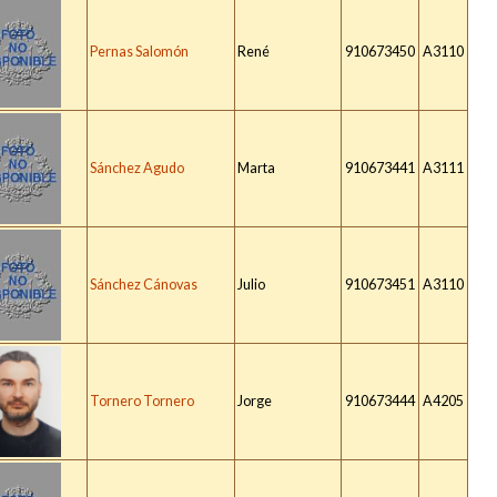
Pernas Salomón
René
910673450
A3110
Sánchez Agudo
Marta
910673441
A3111
Sánchez Cánovas
Julio
910673451
A3110
Tornero Tornero
Jorge
910673444
A4205