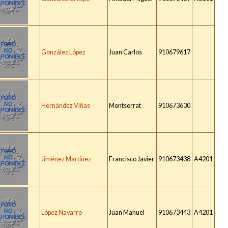
González López
Juan Carlos
910679617
Hernández Viñas
Montserrat
910673630
Jiménez Martínez
Francisco Javier
910673438
A4201
López Navarro
Juan Manuel
910673443
A4201