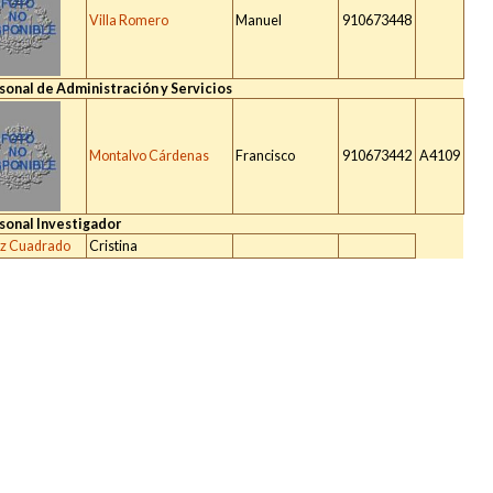
Villa Romero
Manuel
910673448
sonal de Administración y Servicios
Montalvo Cárdenas
Francisco
910673442
A4109
sonal Investigador
z Cuadrado
Cristina