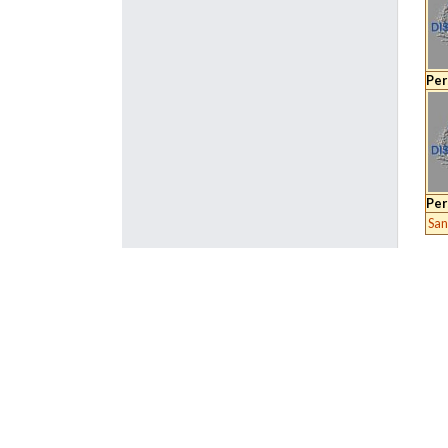
Per
Per
San