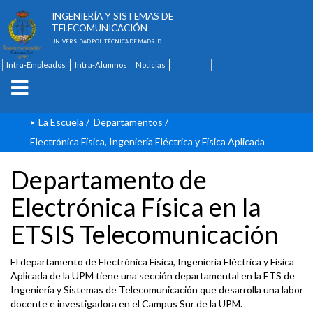
ESCUELA TÉCNICA SUPERIOR DE
INGENIERÍA Y SISTEMAS DE
TELECOMUNICACIÓN
UNIVERSIDAD POLITÉCNICA DE MADRID
Intra-Empleados
Intra-Alumnos
Noticias
Contacto
English
La Escuela
/
Departamentos
/
Electrónica Física, Ingeniería Eléctrica y Física Aplicada
Departamento de
Electrónica Física en la
ETSIS Telecomunicación
El departamento de Electrónica Física, Ingeniería Eléctrica y Física
Aplicada de la UPM tiene una sección departamental en la ETS de
Ingeniería y Sistemas de Telecomunicación que desarrolla una labor
docente e investigadora en el Campus Sur de la UPM.