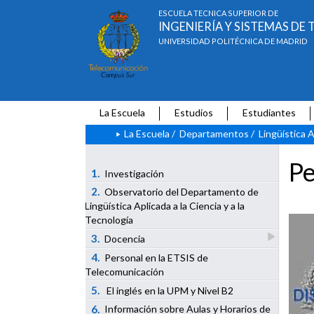
ESCUELA TÉCNICA SUPERIOR DE
INGENIERÍA Y SISTEMAS D
UNIVERSIDAD POLITÉCNICA DE MADRID
La Escuela
Estudios
Estudiantes
La Escuela
/
Departamentos
/
Lingüística A
Pe
1.
Investigación
2.
Observatorio del Departamento de
Lingüística Aplicada a la Ciencia y a la
Tecnología
3.
Docencia
4.
Personal en la ETSIS de
Telecomunicación
5.
El inglés en la UPM y Nivel B2
6.
Información sobre Aulas y Horarios de