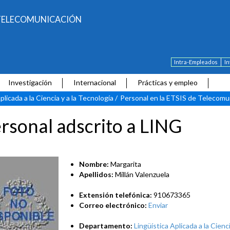
E TELECOMUNICACIÓN
Intra-Empleados
I
Investigación
Internacional
Prácticas y empleo
plicada a la Ciencia y a la Tecnología
/
Personal en la ETSIS de Telecomu
rsonal adscrito a LING
Nombre:
Margarita
Apellidos:
Millán Valenzuela
Extensión telefónica:
910673365
Correo electrónico:
Enviar
Departamento:
Lingüística Aplicada a la Cienc